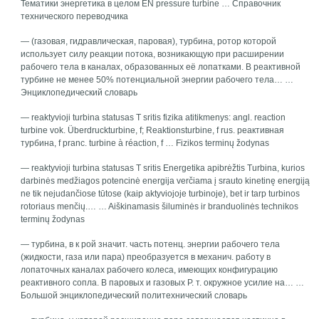
Тематики энергетика в целом EN pressure turbine … Справочник
технического переводчика
— (газовая, гидравлическая, паровая), турбина, ротор которой
использует силу реакции потока, возникающую при расширении
рабочего тела в каналах, образованных её лопатками. В реактивной
турбине не менее 50% потенциальной энергии рабочего тела… …
Энциклопедический словарь
— reaktyvioji turbina statusas T sritis fizika atitikmenys: angl. reaction
turbine vok. Überdruckturbine, f; Reaktionsturbine, f rus. реактивная
турбина, f pranc. turbine à réaction, f … Fizikos terminų žodynas
— reaktyvioji turbina statusas T sritis Energetika apibrėžtis Turbina, kurios
darbinės medžiagos potencinė energija verčiama į srauto kinetinę energiją
ne tik nejudančiose tūtose (kaip aktyviojoje turbinoje), bet ir tarp turbinos
rotoriaus menčių.… … Aiškinamasis šiluminės ir branduolinės technikos
terminų žodynas
— турбина, в к poй значит. часть потенц. энергии рабочего тела
(жидкости, газа или пара) преобразуется в механич. работу в
лопаточных каналах рабочего колеса, имеющих конфигурацию
реактивного сопла. В паровых и газовых Р. т. окружное усилие на… …
Большой энциклопедический политехнический словарь