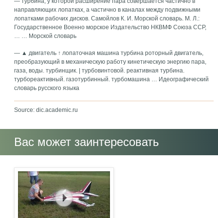
— турбина, у которой расширение пара совершается частично в
направляющих лопатках, а частично в каналах между подвижными
лопатками рабочих дисков. Самойлов К. И. Морской словарь. М. Л.:
Государственное Военно морское Издательство НКВМФ Союза ССР,
… … Морской словарь
— ▲ двигатель ↑ лопаточная машина турбина роторный двигатель,
преобразующий в механическую работу кинетическую энергию пара,
газа, воды. турбинщик. | турбовинтовой. реактивная турбина.
турбореактивный. газотурбинный. турбомашина … Идеографический
словарь русского языка
Source: dic.academic.ru
Вас может заинтересовать