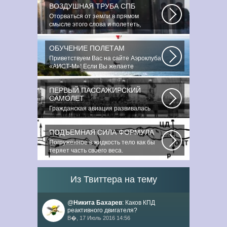
ВОЗДУШНАЯ ТРУБА СПБ
Оторваться от земли в прямом
смысле этого слова и полететь,
преодолев силу...
ОБУЧЕНИЕ ПОЛЕТАМ
Приветствуем Вас на сайте Аэроклуба
«АИСТ-М»! Если Вы желаете
познакомиться...
ПЕРВЫЙ ПАССАЖИРСКИЙ
САМОЛЕТ
Гражданская авиация развивалась
невиданными темпами. Для того,
чтобы стать...
ПОДЪЕМНАЯ СИЛА ФОРМУЛА
Погруженное в жидкость тело как бы
теряет часть своего веса.
Подъемная...
Из Твиттера на тему
@
Никита Бахарев
: Каков КПД
реактивного двигателя?
В�, 17 Июль 2016 14:56