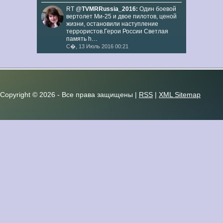
RT @
TVMRRussia_2016:
Один боевой
вертолет Ми-25 и двое пилотов, ценой
жизни, остановили наступление
террористов.Герои России Светлая
память h…
С�, 13 Июль 2016 00:21
Copyright ©
2026 - Все права защищены |
RSS
|
XML Sitemap