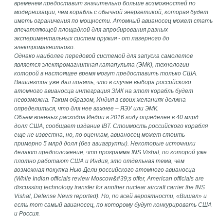
временем предоставит значительно больше возможностей по
модернизации, чем корабль с обычной энергетикой, которая будет
иметь ограничения по мощности. Атомный авианосец может стать
впечатляющей площадкой для апробирования разных
экспериментальных систем оружия - от лазерного до
электромагнитного.
Однако наиболее передовой системой для запуска самолетов
является электромагнитная катапульта (ЭМК), технологии
которой в настоящее время могут предоставить только США.
Вашингтон уже дал понять, что в случае выбора российского
атомного авианосца интеграция ЭМК на этот корабль будет
невозможна. Таким образом, Индия в своих желаниях должна
определиться, что для нее важнее – ЯЭУ или ЭМК.
Объем военных расходов Индии в 2016 году определен в 40 млрд
долл США, сообщает издание IBT. Стоимость российского корабля
еще не известна, но, по оценкам, авианосец может стоить
примерно 5 млрд долл (без авиагруппы). Некоторые источники
делают предположение, что программа INS Vishal, по которой уже
плотно работают США и Индия, это отдельная тема, чем
возможная покупка Нью-Дели российского атомного авианосца
(While Indian officials review Moscow&#39;s offer, American officials are
discussing technology transfer for another nuclear aircraft carrier the INS
Vishal, Defense News reported). Но, по всей вероятности, «Вишал» и
есть тот самый авианосец, по которому будут конкурировать США
и Россия.