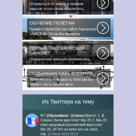
Оторваться от земли в прямом
смысле этого слова и полететь,
преодолев силу...
ОБУЧЕНИЕ ПОЛЕТАМ
Приветствуем Вас на сайте Аэроклуба
«АИСТ-М»! Если Вы желаете
познакомиться...
ПЕРВЫЙ ПАССАЖИРСКИЙ
САМОЛЕТ
Гражданская авиация развивалась
невиданными темпами. Для того,
чтобы стать...
ПОДЪЕМНАЯ СИЛА ФОРМУЛА
Погруженное в жидкость тело как бы
теряет часть своего веса.
Подъемная...
Из Твиттера на тему
RT @
flymobimir:
@
rianru
Врете: 1. В
Сирии сбили вертолет Ми-35 2. Ми-35
сбил ведомый российский вертолет
Ми-35, ИГИЛ не взял его на себя, …
В�, 12 Июль 2016 18:23