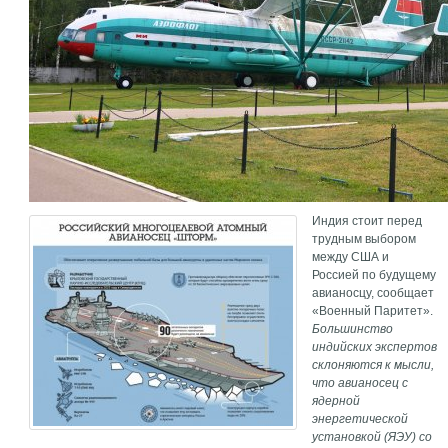
Индия стоит перед
трудным выбором
между США и
Россией по будущему
авианосцу, сообщает
«Военный Паритет».
Большинство
индийских экспертов
склоняются к мысли,
что авианосец с
ядерной
энергетической
установкой (ЯЭУ) со