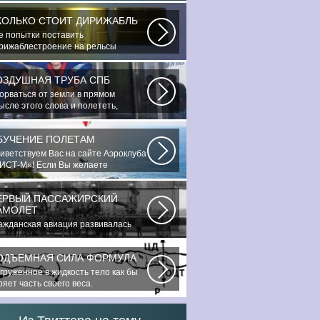
КОЛЬКО СТОИТ ДИРИЖАБЛЬ
е попытки поставить
рижаблестроение на рельсы
ссового коммерческого...
ОЗДУШНАЯ ТРУБА СПБ
орваться от земли в прямом
ысле этого слова и полететь,
еодолев силу...
БУЧЕНИЕ ПОЛЕТАМ
иветствуем Вас на сайте Аэроклуба
ИСТ-М»! Если Вы желаете
знакомиться...
ЕРВЫЙ ПАССАЖИРСКИЙ
АМОЛЕТ
ажданская авиация развивалась
виданными темпами. Для того,
обы стать...
ОДЪЕМНАЯ СИЛА ФОРМУЛА
груженное в жидкость тело как бы
ряет часть своего веса.
дъемная...