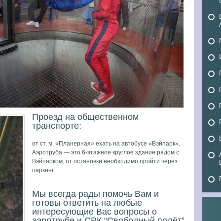
Проезд на общественном
транспорте:
от ст. м. «Планерная» ехать на автобусе «Вэйпарк».
Аэротруба — это 6-этажное круглое здание рядом с
Вэйпарком, от остановки необходимо пройти через
паркинг.
Мы всегда рады помочь Вам и
готовы ответить на любые
интересующие Вас вопросы о
аэротрубе и СРК “Свободный полёт”.