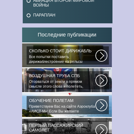
АВИАЦИЯ ВТОРОЙ МИРОВОЙ
ВОЙНЫ
ПАРАПЛАН
Последние публикации
СКОЛЬКО СТОИТ ДИРИЖАБЛЬ
Все попытки поставить
дирижаблестроение на рельсы
массового коммерческого...
ВОЗДУШНАЯ ТРУБА СПБ
Оторваться от земли в прямом
смысле этого слова и полететь,
преодолев силу...
ОБУЧЕНИЕ ПОЛЕТАМ
Приветствуем Вас на сайте Аэроклуба
«АИСТ-М»! Если Вы желаете
познакомиться...
ПЕРВЫЙ ПАССАЖИРСКИЙ
САМОЛЕТ