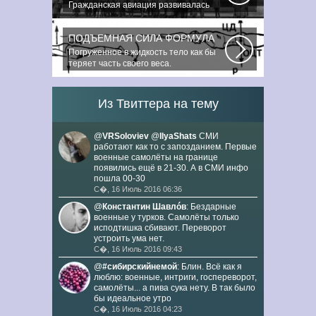
Гражданская авиация развивалась
невиданными темпами. Для того,
чтобы стать...
ПОДЪЕМНАЯ СИЛА ФОРМУЛА
Погруженное в жидкость тело как бы
теряет часть своего веса.
Подъемная...
Из Твиттера на тему
@
VRSoloviev
@
IlyaShats
СМИ
работают как то с запозданием. Первые
военные самолёты на границе
появились ещё в 21-30. А в СМИ инфо
пошла 00-30
С�, 16 Июль 2016 06:36
@
Константин Шавлóв
: Бездарные
военные у турков. Самолёты только
исподтишка сбивают. Переворот
устроить ума нет.
С�, 16 Июль 2016 09:43
@
#сибирскийнемой
: Блин. Всё как я
люблю: военные, интриги, госпереворот,
самолёты... а пива сука нету. В так было
бы идеальное утро
С�, 16 Июль 2016 04:23