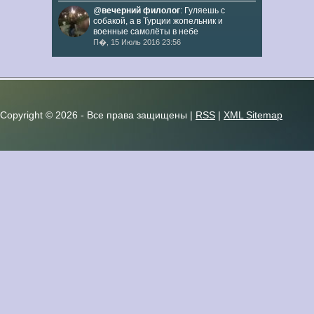
@
вечерний филолог
: Гуляешь с
собакой, а в Турции жопельник и
военные самолёты в небе
П�, 15 Июль 2016 23:56
Copyright ©
2026 - Все права защищены |
RSS
|
XML Sitemap